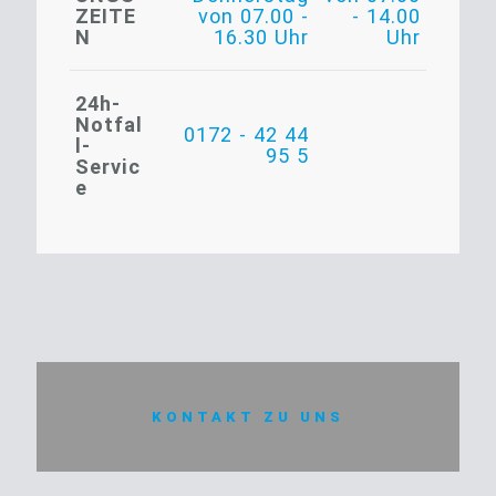
ZEITE
von 07.00 -
- 14.00
N
16.30 Uhr
Uhr
24h-
Notfal
0172 - 42 44
l-
95 5
Servic
e
KONTAKT ZU UNS